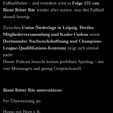
mitten
Fußballfieber – und trotzdem wird in
Folge 155 von
Biene Ritter Bär
wieder alles seziert, was den Fußball
im
aktuell bewegt.
Chaos
Zwischen
Union-Niederlage in Leipzig
,
Hertha-
Mitgliederversammlung und Kader-Umbau
sowie
Dortmunder Nachwuchshoffnung und Champions-
League-Qualifikations-Konstanz
zeigt sich einmal
mehr:
Dieser Podcast braucht keinen perfekten Spieltag – nur
vier Meinungen und genug Gesprächsstoff.
Biene Ritter Bär unterstützen:
Per Überweisung an:
Hippo mit Horn e.K.