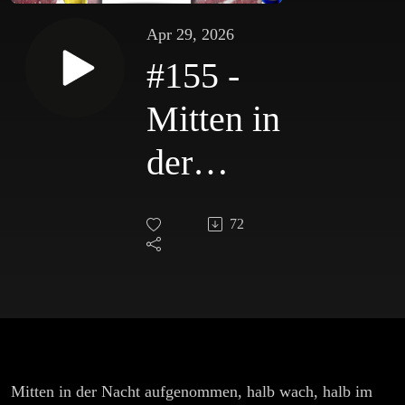
Apr 29, 2026
#155 -
Mitten in
der
Nacht,
72
mitten
im
Umbruch
und
Mitten in der Nacht aufgenommen, halb wach, halb im